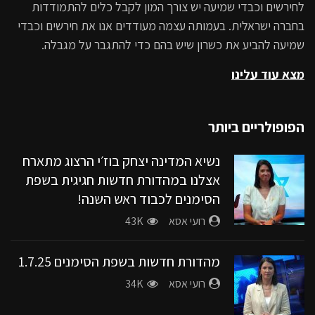
לחירשים וכבדי שמיעה יש צורך המון לקבל כלים להתמודדות
מהדורה מס’ 14
בחברה ישראלית. בעמותה עצמה מעודדים אנו את חירשים וכבדי
18K
שמיעה להביע את כשרון שיש בהם כדי להתגבר על מגבלה.
סוף שבוע טוב | עם משה איבגי –
מצא עוד עלינו
מהדורה מס’ 15
11.8K
הפופולריים ביותר
סוף שבוע טוב | עם משה איבגי –
מהדורה מס’ 16
נשיא המדינה יצחק בוז׳י הרצוג מתארח
אצלנו במהדורת חדשות חגיגית בשפת
9.7K
הסימנים לכבוד ראש השנה!
סוף שבוע טוב | עם משה איבגי –
רועי אסא
43K
מהדורה מס’ 17
9K
מהדורת חדשות בשפת הסימנים 1.7.25
סוף שבוע טוב | עם משה איבגי –
רועי אסא
34K
מהדורה מס’ 18