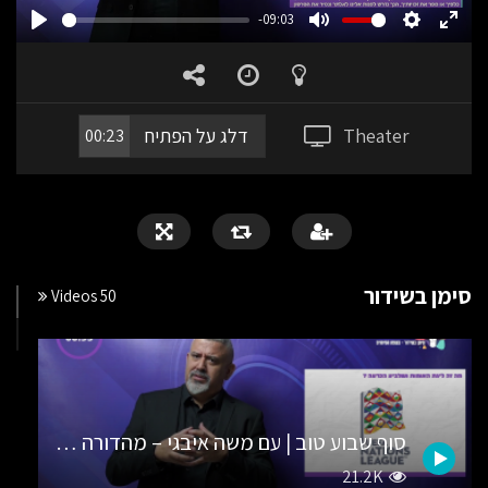
-09:03
PLAY
MUTE
SETTING
ENT
FUL
Theater
דלג על הפתיח
00:23
סימן בשידור
50 Videos
סוף שבוע טוב | עם משה איבגי – מהדורה מס’ 35
21.2K