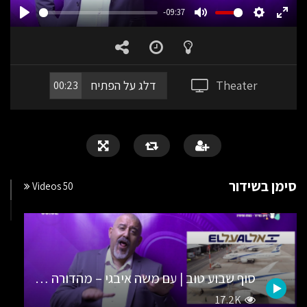
-09:37
PLAY
MUTE
SETTING
ENT
FUL
Theater
דלג על הפתיח
00:23
סימן בשידור
50 Videos
סוף שבוע טוב | עם משה איבגי – מהדורה מס’ 13
17.2K