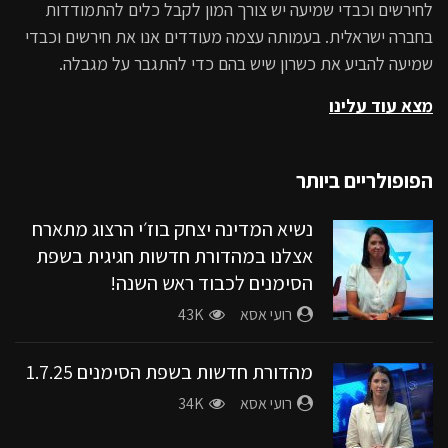
לחירשים וכבדי שמיעה יש צורך המון לקבל כלים להתמודדות
מהדורה מס’ 15
בחברה ישראלית. בעמותה עצמה מעודדים אנו את חירשים וכבדי
11.8K
שמיעה להביע את כשרון שיש בהם כדי להתגבר על מגבלה.
סוף שבוע טוב | עם משה איבגי –
מצא עוד עלינו
מהדורה מס’ 16
9.7K
הפופולריים ביותר
סוף שבוע טוב | עם משה איבגי –
מהדורה מס’ 17
נשיא המדינה יצחק בוז׳י הרצוג מתארח
אצלנו במהדורת חדשות חגיגית בשפת
9K
הסימנים לכבוד ראש השנה!
סוף שבוע טוב | עם משה איבגי –
רועי אסא
43K
מהדורה מס’ 18
14.1K
מהדורת חדשות בשפת הסימנים 1.7.25
סוף שבוע טוב | עם משה איבגי –
רועי אסא
34K
מהדורה מס’ 19