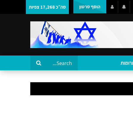
הוסף סרטון
סה״כ 17,268 צפיות
רומות