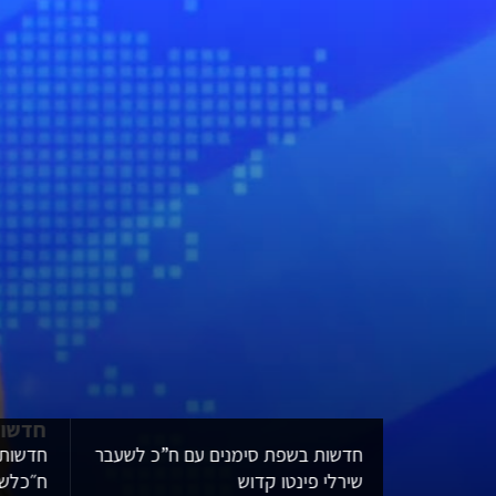
חדשות בשפת 
חדשות בשפת סימנים עם ח”כ לשעבר
שירלי פינטו קדוש
ח״כלשע