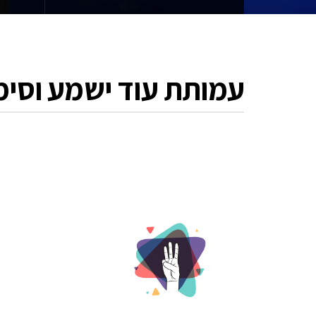
עמותת עוד ישמע וסימ
כלים 
בשידור
סימנים
באופן 
העולם 
מלאה ב