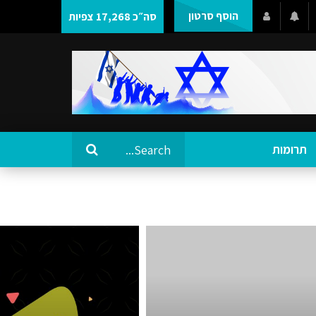
הוסף סרטון
סה״כ 17,268 צפיות
תרומות