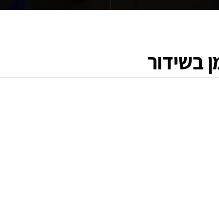
ן בשידור
כהיום יש 880 אלף נפגעי שמיעה מנותקים ממיד
להתמודד למרות המגבלה בשמיעה בשל כך עמו
 אתר הראשון מסוגו בישראל שהוגה על ידי משה
 שיעניק במה לכל סרטונים בכל תחום בשפת ס
פתוח.
שלנו היום צועד קדימה בתחום טכנולוגי ואין ש
תוכן לטובת חירשים וכבדי שמיעה בשל כך צרי