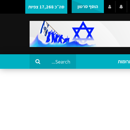
הוסף סרטון
סה״כ 17,268 צפיות
רומות