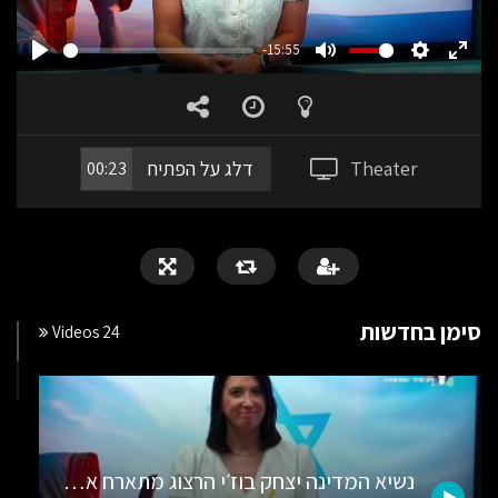
-15:55
PLAY
MUTE
SETTING
ENT
FUL
Theater
דלג על הפתיח
00:23
סימן בחדשות
24 Videos
נשיא המדינה יצחק בוז׳י הרצוג מתארח אצלנו במהדורת חדשות חגיגית בשפת הסימנים לכבוד ראש השנה!