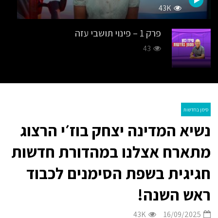
43K
פרק 1 – פינוי תושבי עזה
43
פרק 2 – לוחמה בדרום
37
סימן בחדשות
נשיא המדינה יצחק בוז׳י הרצוג
פרק 3 – ביקור ביידן נשיא ארה״ב
40
מתארח אצלנו במהדורת חדשות
חגיגית בשפת הסימנים לכבוד
מהדורת חדשות בשפת הסימנים 1.7.25
ראש השנה!
34K
43K
16/09/2025