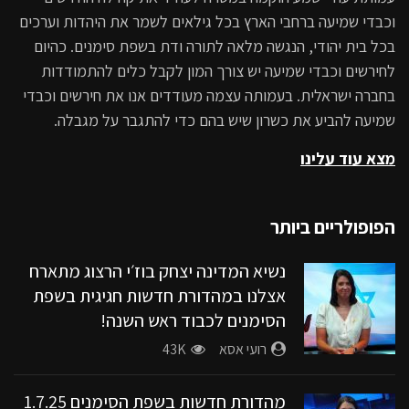
פינטו קדוש!
וכבדי שמיעה ברחבי הארץ בכל גילאים לשמר את היהדות וערכים
בכל בית יהודי, הנגשה מלאה לתורה ודת בשפת סימנים. כהיום
24.6K
לחירשים וכבדי שמיעה יש צורך המון לקבל כלים להתמודדות
מהדורות החדשות בשפת הסימנים
בחברה ישראלית. בעמותה עצמה מעודדים אנו את חירשים וכבדי
32.1K
שמיעה להביע את כשרון שיש בהם כדי להתגבר על מגבלה.
מצא עוד עלינו
מהדורת החדשות בשפת הסימנים עם
חברת הכנסת לשעבר שירלי פינטו קדוש,
מעמותת עוד ישמע.
הפופולריים ביותר
28.4K
נשיא המדינה יצחק בוז׳י הרצוג מתארח
חדשות בשפת הסימנים 28.10.25
אצלנו במהדורת חדשות חגיגית בשפת
26.9K
הסימנים לכבוד ראש השנה!
רועי אסא
43K
חדשות בשפת סימנים עם ח”כ לשעבר
שירלי פינטו קדוש
מהדורת חדשות בשפת הסימנים 1.7.25