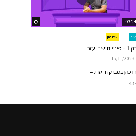
03:2
Watch Later
Watc
עידו כהן
שות
נוי תושבי עזה
15/11/2023
דו כהן במבזק חדשות –
43