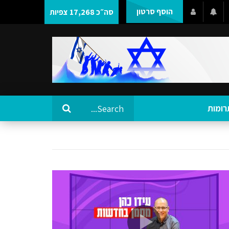
הוסף סרטון
סה״כ 17,268 צפיות
רומות