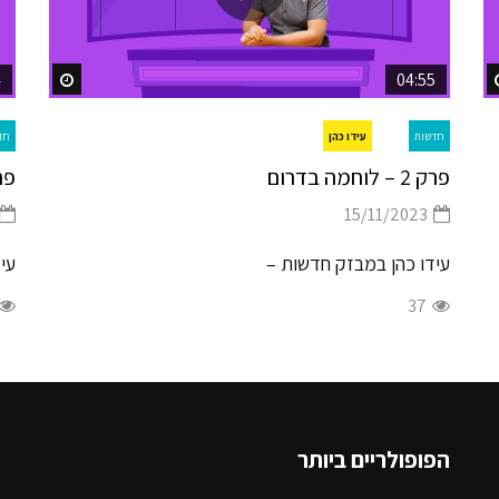
4
04:55
h Later
Watch Later
עידו כהן
חדשות
חד
פרק 2 – לוחמה בדרום
פרק 1 – פי
15/11/2023
עידו כהן במבזק חדשות –
עי
37
הפופולריים ביותר