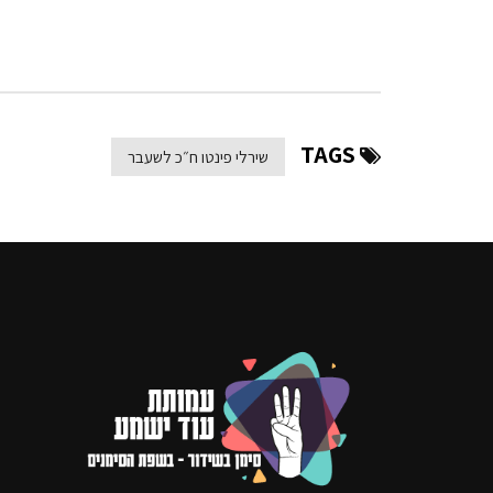
TAGS
שירלי פינטו ח״כ לשעבר