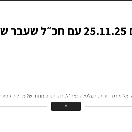
וש
ישראל מוריד ריבית, הטלטלה בצה״ל, חוק הגיוס מתחדש? מדלית כסף ר