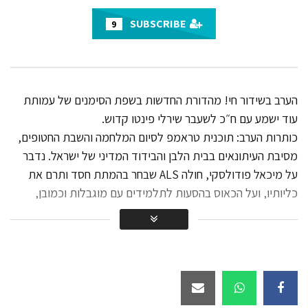
27.8K
SUBSCRIBE
9
יהדות התורה מחוץ לקואליציה
ולממשלה?
20.1K
הערב בשידור חי! מהדורת החדשות בשפת הסימנים של עמותת
מהדורת החדשות בשפת הסימנים עם
עוד ישמע עם ח״כ לשעבר שירלי פינטו קדוש.
ח״כ לשעבר שירלי פינטו קדוש-
כותרות הערב: תוכנית טראמפ לסיום המלחמה והשבת החטופים,
19.2K
מסיבת העיתונאים בבית הלבן והבידוד המדיני של ישראל. נדבר
על מיכאל פודולסקי, חולה ALS שבחר בהמתת חסד ותרם את
הערב בשידור חי – מהדורת החדשות
כליותיו, ועל הכאוס בהסעות לתלמידים עם מוגבלות וכמובן,
בשפת הסימנים עם ח״כ לשעבר שירלי
היערכות ליום כיפור תשפ״ו.
פינטו קדוש!
וברכה אישית מאורח מיוחד!
21K
הערב בשידור חי! מהדורת חדשות בשפת
הסימנים עם שירלי פינטו קדוש
17.8K