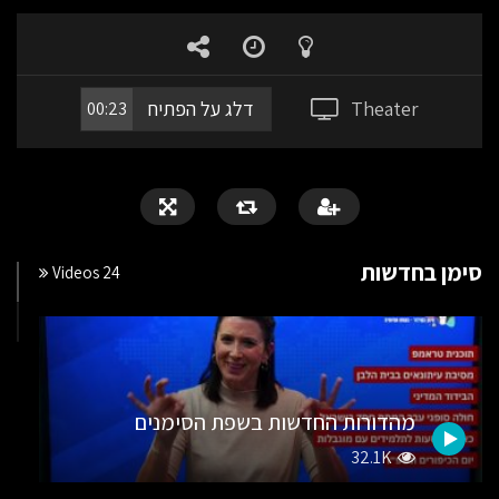
PLAY
MUTE
SETTING
ENT
FUL
Theater
דלג על הפתיח
00:23
סימן בחדשות
24 Videos
מהדורות החדשות בשפת הסימנים
32.1K