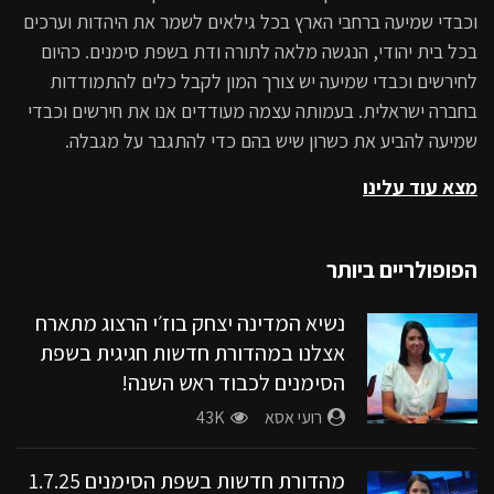
וכבדי שמיעה ברחבי הארץ בכל גילאים לשמר את היהדות וערכים
נשיא המדינה יצחק בוז׳י הרצוג מתארח
בכל בית יהודי, הנגשה מלאה לתורה ודת בשפת סימנים. כהיום
אצלנו במהדורת חדשות חגיגית בשפת
לחירשים וכבדי שמיעה יש צורך המון לקבל כלים להתמודדות
הסימנים לכבוד ראש השנה!
בחברה ישראלית. בעמותה עצמה מעודדים אנו את חירשים וכבדי
43K
שמיעה להביע את כשרון שיש בהם כדי להתגבר על מגבלה.
מהדורת החדשות בשפת הסימנים עם
מצא עוד עלינו
חברת הכנסת לשעבר שירלי פינטו קדוש,
מעמותת עוד ישמע.
הפופולריים ביותר
28.4K
חדשות בשפת הסימנים 28.10.25
נשיא המדינה יצחק בוז׳י הרצוג מתארח
26.9K
אצלנו במהדורת חדשות חגיגית בשפת
הסימנים לכבוד ראש השנה!
חדשות בשפת סימנים עם ח”כ לשעבר
רועי אסא
43K
שירלי פינטו קדוש
מהדורת חדשות בשפת הסימנים 1.7.25
22.4K