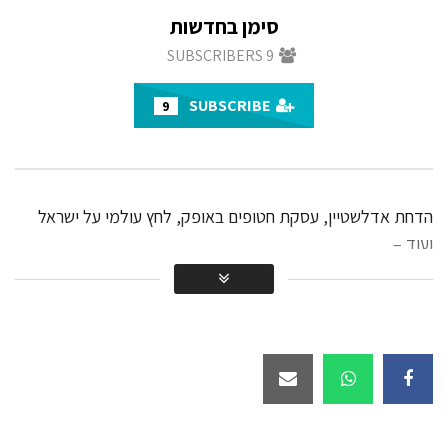
חטופים?
סימן בחדשות
27.8K
SUBSCRIBERS
9
יהדות התורה מחוץ לקואליציה
SUBSCRIBE
9
ולממשלה?
20.1K
הערב בשידור חי – מהדורת החדשות
הדחת אדלשטיין, עסקת חטופים באופק, לחץ עולמי על ישראל
בשפת הסימנים עם ח״כ לשעבר שירלי
ועוד –
פינטו קדוש!
21K
הערב בשידור חי! מהדורת חדשות בשפת
הסימנים עם שירלי פינטו קדוש
17.8K
שידור חי! חדשות בשפת הסימנים עם
ח״כ לשעבר שירלי פינטו קדוש.