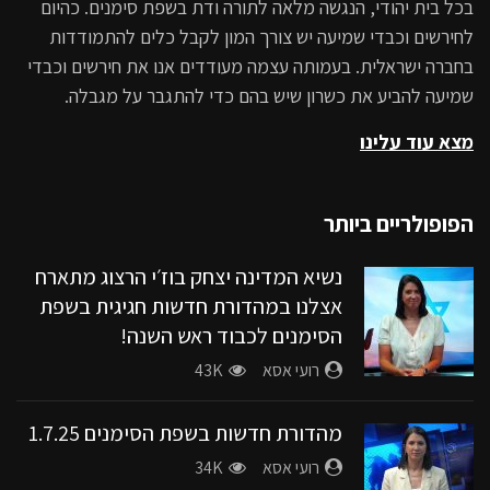
בכל בית יהודי, הנגשה מלאה לתורה ודת בשפת סימנים. כהיום
הסימנים לכבוד ראש השנה!
לחירשים וכבדי שמיעה יש צורך המון לקבל כלים להתמודדות
43K
בחברה ישראלית. בעמותה עצמה מעודדים אנו את חירשים וכבדי
מהדורות החדשות בשפת הסימנים
שמיעה להביע את כשרון שיש בהם כדי להתגבר על מגבלה.
32.1K
מצא עוד עלינו
מהדורת החדשות בשפת הסימנים עם
הפופולריים ביותר
חברת הכנסת לשעבר שירלי פינטו קדוש,
מעמותת עוד ישמע.
נשיא המדינה יצחק בוז׳י הרצוג מתארח
28.4K
אצלנו במהדורת חדשות חגיגית בשפת
הסימנים לכבוד ראש השנה!
חדשות בשפת הסימנים 28.10.25
רועי אסא
43K
26.9K
מהדורת חדשות בשפת הסימנים 1.7.25
חדשות בשפת סימנים עם ח”כ לשעבר
רועי אסא
34K
שירלי פינטו קדוש