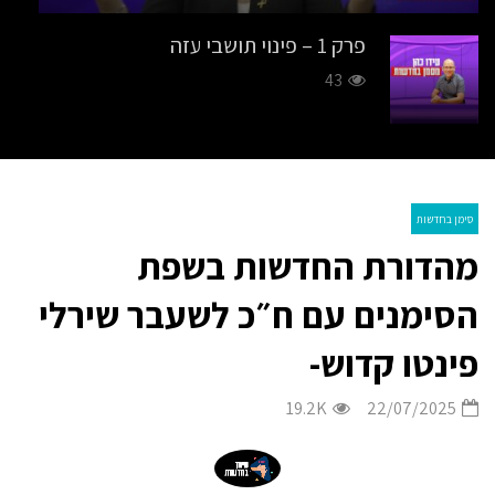
פרק 1 – פינוי תושבי עזה
43
פרק 2 – לוחמה בדרום
37
סימן בחדשות
מהדורת החדשות בשפת
פרק 3 – ביקור ביידן נשיא ארה״ב
40
הסימנים עם ח״כ לשעבר שירלי
פינטו קדוש-
מהדורת חדשות בשפת הסימנים 1.7.25
19.2K
22/07/2025
34K
האסון הכבד בבית חאנון, שיחרור