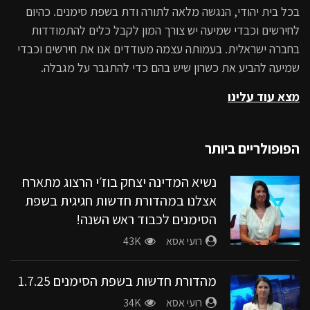
בכל בית יהודי, הנגשה מלאה לתורה ודת בשפת סימנים. כהיום
43K
לחירשים וכבדי שמיעה יש צורך המון לקבל כלים להתמודדות
מהדורות החדשות בשפת הסימנים
בחברה ישראלית. בעמותה עצמה מעודדים אנו את חירשים וכבדי
32.1K
שמיעה להביע את כשרון שיש בהם כדי להתגבר על מגבלה.
מצא עוד עלינו
מהדורת החדשות בשפת הסימנים עם
חברת הכנסת לשעבר שירלי פינטו קדוש,
מעמותת עוד ישמע.
הפופולריים ביותר
28.4K
נשיא המדינה יצחק בוז׳י הרצוג מתארח
חדשות בשפת הסימנים 28.10.25
אצלנו במהדורת חדשות חגיגית בשפת
26.9K
הסימנים לכבוד ראש השנה!
רועי אסא
43K
חדשות בשפת סימנים עם ח”כ לשעבר
מהדורת חדשות בשפת הסימנים 1.7.25
שירלי פינטו קדוש
רועי אסא
34K
22.4K