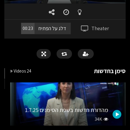
PLAY
MUTE
SETTING
ENT
FUL
Theater
דלג על הפתיח
00:23
סימן בחדשות
24 Videos
מהדורת חדשות בשפת הסימנים 1.7.25
34K