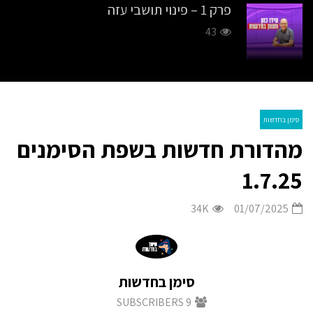
פרק 1 – פינוי תושבי עזה
43
פרק 2 – לוחמה בדרום
37
סימן בחדשות
מהדורת חדשות בשפת הסימנים
פרק 3 – ביקור ביידן נשיא ארה״ב
40
1.7.25
34K
01/07/2025
האסון הכבד בבית חאנון, שיחרור
חטופים?
27.8K
סימן בחדשות
יהדות התורה מחוץ לקואליציה
SUBSCRIBERS
9
ולממשלה?