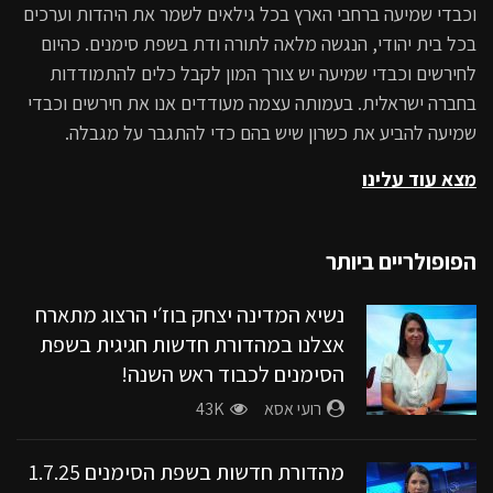
וכבדי שמיעה ברחבי הארץ בכל גילאים לשמר את היהדות וערכים
מהדורה מס’ 14
בכל בית יהודי, הנגשה מלאה לתורה ודת בשפת סימנים. כהיום
18K
לחירשים וכבדי שמיעה יש צורך המון לקבל כלים להתמודדות
בחברה ישראלית. בעמותה עצמה מעודדים אנו את חירשים וכבדי
סוף שבוע טוב | עם משה איבגי –
שמיעה להביע את כשרון שיש בהם כדי להתגבר על מגבלה.
מהדורה מס’ 15
11.8K
מצא עוד עלינו
סוף שבוע טוב | עם משה איבגי –
מהדורה מס’ 16
הפופולריים ביותר
9.7K
נשיא המדינה יצחק בוז׳י הרצוג מתארח
סוף שבוע טוב | עם משה איבגי –
אצלנו במהדורת חדשות חגיגית בשפת
מהדורה מס’ 17
הסימנים לכבוד ראש השנה!
9K
רועי אסא
43K
סוף שבוע טוב | עם משה איבגי –
מהדורה מס’ 18
מהדורת חדשות בשפת הסימנים 1.7.25