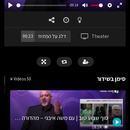
-09:14
PLAY
MUTE
SETTING
ENT
FUL
Theater
דלג על הפתיח
00:23
סימן בשידור
50 Videos
סוף שבוע טוב | עם משה איבגי – מהדורה מס’ 43
18.1K